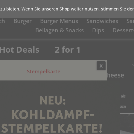
zu bieten. Wenn Sie unseren Shop weiter nutzen, stimmen Sie dem
ch
Burger
Burger Menüs
Sandwiches
Sa
Beilagen & Snacks
Dips
Dessert
Hot Deals
2 for 1
X
Stempelkarte
Dienstag Spezial Chicken Cheese
Fries
Chicken Nuggets mit Cornflakespanade, Skin on Fries als
Grundlage, Gegrillte Champignons und Zwiebeln,
Burgersauce, Cheese Dip, Geriebener Mozarelle Mix-Käse