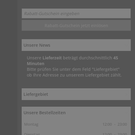
Rabatt-Gutschein jetzt einlösen
Unsere News
Unsere
Lieferzeit
beträgt durchschnittlich
45
Minuten
Bitte prüfen Sie unter dem Feld "Liefergebiet"
ob Ihre Adresse zu unserem Liefergebiet zählt.
Liefergebiet
Unsere Bestellzeiten
Montag
12:00
-
23:00
Dienstag
12:00
-
23:00