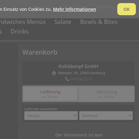
Startseite
Online bestellen
Bestellung verfolgen
 Einsatz von Cookies zu.
Mehr Informationen
OK
ndwiches Menüs
Salate
Bowls & Bites
s
Drinks
Warenkorb
Kohldampf GmbH
Weidestr. 85, 22083 Hamburg
040/18073274
Lieferung
Abholung
ca. 50 min.
ca. 15 min.
Lieferzeit auswählen
Der Warenkorb ist leer