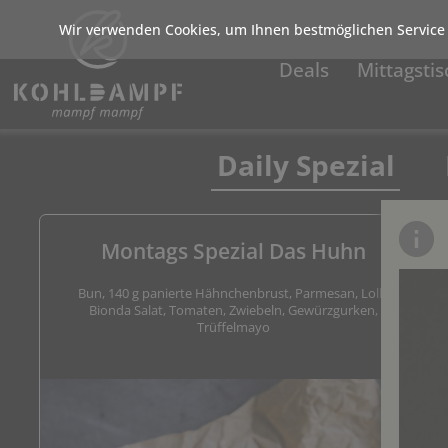
Wir verwenden Cookies, um Ihnen bestmöglichen Service 
Deals
Mittagstis
Daily Spezial
Montags Spezial Das Huhn
Bun, 140 g panierte Hähnchenbrust, Parmesan, Lollo
Bionda Salat, Tomaten, Zwiebeln, Gewürzgurken,
Trüffelmayo