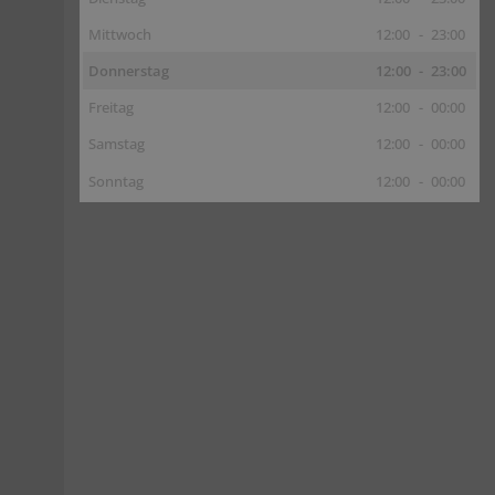
Mittwoch
12:00
-
23:00
Donnerstag
12:00
-
23:00
Freitag
12:00
-
00:00
Samstag
12:00
-
00:00
Sonntag
12:00
-
00:00